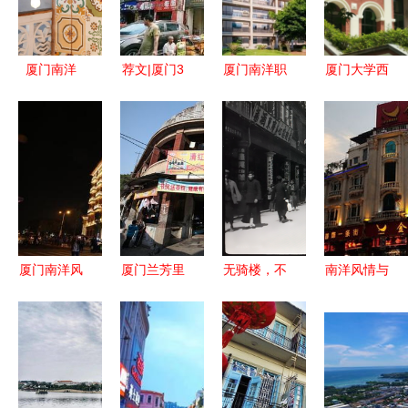
小福’厦门
启航
鼓浪屿印象
精品名茶礼
厦门南洋
荐文|厦门3
厦门南洋职
厦门大学西
盒
闽南风情与
天逛吃逛吃
业学院
迁长汀时期
南洋韵味的
全攻略 厦
2020年高
的图书馆
交融之城
门南洋
职分类考试
历史的见证
招生政策解
与文化的延
读
续
厦门南洋风
厦门兰芳里
无骑楼，不
南洋风情与
情游 百年
南洋花砖美
厦门——厦
海岛风光
骑楼与古韵
宅智能民宿
门南洋建筑
——自驾游
中山路的美
融合南洋风
的文化智慧
厦门南洋社
食探寻
情与现代科
区全攻略
技