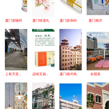
厦门宠物药
厦门味道礼
厦门鼓浪屿
厦门南洋
品与用品指
赞 黄则和
风味 黄则
连接日本日
南 从“狗
集锦礼盒与
和蛋奶酥与
用品批发的
哥”到“厦门
鼓浪屿传统
咸蛋酥的传
优质供应平
南洋”的消
糕点大礼包
统糕点之旅
台
费选择
上有天堂，
品味五福，
厦门南洋风
全国首
下有我挚爱
领略南洋风
情——一座
个“海上闽
厦门——厦
情——天福
城市的海洋
味宴客
门南洋风情
茗茶2013
印记
厅”——“鹭
的独特魅力
年新品‘五
江宴”焕新