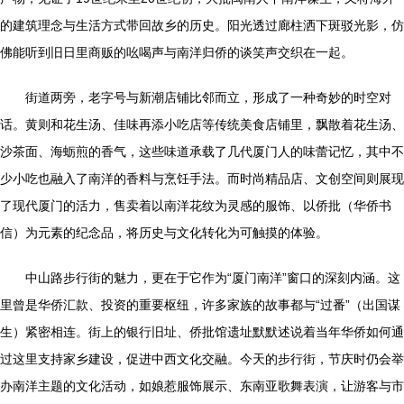
的建筑理念与生活方式带回故乡的历史。阳光透过廊柱洒下斑驳光影，仿
佛能听到旧日里商贩的吆喝声与南洋归侨的谈笑声交织在一起。
街道两旁，老字号与新潮店铺比邻而立，形成了一种奇妙的时空对
话。黄则和花生汤、佳味再添小吃店等传统美食店铺里，飘散着花生汤、
沙茶面、海蛎煎的香气，这些味道承载了几代厦门人的味蕾记忆，其中不
少小吃也融入了南洋的香料与烹饪手法。而时尚精品店、文创空间则展现
了现代厦门的活力，售卖着以南洋花纹为灵感的服饰、以侨批（华侨书
信）为元素的纪念品，将历史与文化转化为可触摸的体验。
中山路步行街的魅力，更在于它作为“厦门南洋”窗口的深刻内涵。这
里曾是华侨汇款、投资的重要枢纽，许多家族的故事都与“过番”（出国谋
生）紧密相连。街上的银行旧址、侨批馆遗址默默述说着当年华侨如何通
过这里支持家乡建设，促进中西文化交融。今天的步行街，节庆时仍会举
办南洋主题的文化活动，如娘惹服饰展示、东南亚歌舞表演，让游客与市