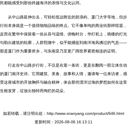
民都能感受到那份跨越海洋的亲情与文化认同。
从中山路延伸出去，可轻松抵达附近的鼓浪屿、厦门大学等地，但步
行街本身就是一个值得细细品味的终点。它不像单纯的商业街那样喧嚣，
反而在繁华中保留着一份从容与温情。傍晚时分，华灯初上，骑楼的灯光
勾勒出建筑的轮廓，人群熙攘中，似乎能捕捉到南洋海风拂过的气息——
那是厦门作为重要侨乡，与东南亚乃至更广阔世界紧密相连的证明。
行走在中山路步行街，不仅是在逛一条街，更是在翻阅一部立体生动
的厦门南洋史诗。它用建筑、美食、故事和人情，邀请每一位来访者，感
受这座城市的开放胸怀与融合精神，体会那些漂洋过海的梦想如何在这里
生根发芽，绽放出独特而绚烂的花朵。
如若转载，请注明出处：http://www.xnanyang.com/product/646.html
更新时间：2026-08-06 16:13:11