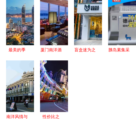
印记与在地
古韵、渔村
八条街的风
方，却独独
生活
风情与南洋
情
未至厦门？
记忆
最美的季
厦门南洋酒
盲盒迷为之
胰岛素集采
节，遇见最
店 潮酷
疯狂！厦门
落地厦门
美的厦门
与“土味”的
岛外南洋餐
平均降幅
碰撞，好评
厅藏一面泡
48%，76家
如潮的跨界
泡玛特墙，
医疗机构惠
惊喜
美食与惊喜
及民生
双倍快乐
南洋风情与
性价比之
市井烟火
选，南洋风
厦门中山路
情 厦门中