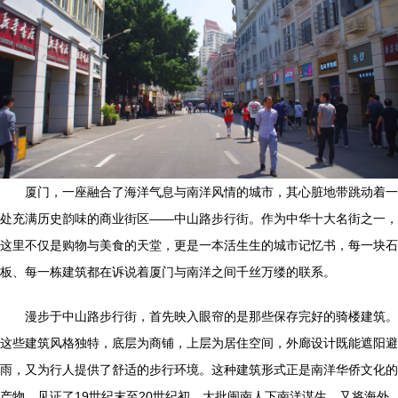
厦门，一座融合了海洋气息与南洋风情的城市，其心脏地带跳动着一
处充满历史韵味的商业街区——中山路步行街。作为中华十大名街之一，
这里不仅是购物与美食的天堂，更是一本活生生的城市记忆书，每一块石
板、每一栋建筑都在诉说着厦门与南洋之间千丝万缕的联系。
漫步于中山路步行街，首先映入眼帘的是那些保存完好的骑楼建筑。
这些建筑风格独特，底层为商铺，上层为居住空间，外廊设计既能遮阳避
雨，又为行人提供了舒适的步行环境。这种建筑形式正是南洋华侨文化的
产物，见证了19世纪末至20世纪初，大批闽南人下南洋谋生，又将海外