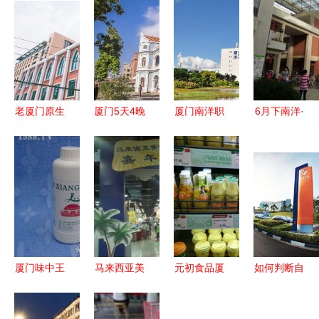
老厦门原生
厦门5天4晚
厦门南洋职
6月下南洋·
态体验一日
南洋风情全
业学院继续
厦门篇 闽
游 沙坡尾
攻略 玩转
教育学院概
海侨乡情，
渔港至闽南
鹭岛，体验
述
南洋遗风韵
茶桌仔的南
南洋文化魅
洋风情探索
力
厦门味中王
马来西亚美
元初食品厦
如何判断自
食品与南洋
食嘉年华精
大店 厦门
己是否适合
风情的完美
品集锦 南
南洋风情中
考DSE？