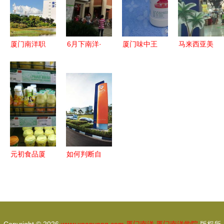
南洋市场
洋风情探索
力
厦门南洋职
6月下南洋·
厦门味中王
马来西亚美
业学院继续
厦门篇 闽
食品与南洋
食嘉年华精
教育学院概
海侨乡情，
风情的完美
品集锦 南
述
南洋遗风韵
融合
洋老爹新品
金咖啡阵阵
飘香，厦门
南洋风情正
浓
元初食品厦
如何判断自
大店 厦门
己是否适合
南洋风情中
考DSE？
的健康生活
——以厦门
驿站
南洋学院为