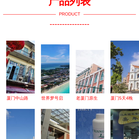
产品列表
PRODUCT
----------------
厦门中山路
世界梦号启
老厦门原生
厦门5天4晚
步行街 南
航亚洲新
态体验一日
南洋风情全
洋风情的历
篇，免费升
游 沙坡尾
攻略 玩转
史长廊
舱与买一送
渔港至闽南
鹭岛，体验
一引爆厦门
茶桌仔的南
南洋文化魅