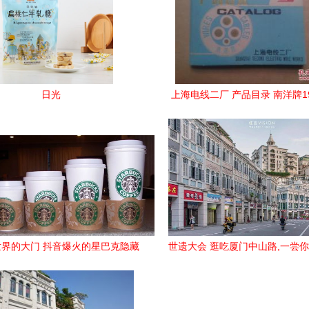
日光
上海电线二厂 产品目录 南洋牌19
开110页
界的大门 抖音爆火的星巴克隐藏
世遗大会 逛吃厦门中山路,一尝
菜单 悉尼版