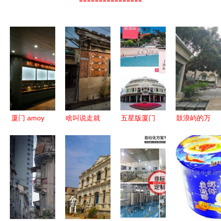
厦门 amoy
啥叫说走就
五星版厦门
鼓浪屿的万
,一座南洋
走 广州到
高北土楼
国建筑,历
风情的时尚
厦门直达只
闽南传奇秀
史的真实诉
都市 厦门
需4个站
双飞5日游
说!百年南
大学篇
200元就能
洋红砖洋
出发
楼,屿其想
念